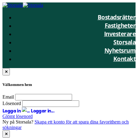
Bostadsrätter
Fastigheter
Investerare
Storsala
Nyhetsrum
Kontakt
×
Välkommen hem
Email
Lösenord
Logga in
Loggar in...
Glömt lösenord
Ny på Storsala?
Skapa ett konto för att spara dina favorithem och
sökningar
×