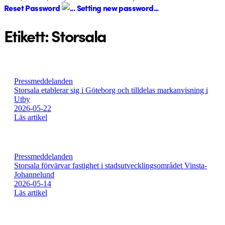
Reset Password
Setting new password...
Etikett:
Storsala
Pressmeddelanden
Storsala etablerar sig i Göteborg och tilldelas markanvisning i
Utby
2026-05-22
Läs artikel
Pressmeddelanden
Storsala förvärvar fastighet i stadsutvecklingsområdet Vinsta-
Johannelund
2026-05-14
Läs artikel