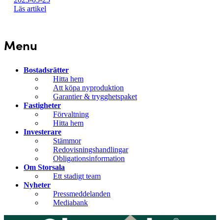
Läs artikel
Menu
Bostadsrätter
Hitta hem
Att köpa nyproduktion
Garantier & trygghetspaket
Fastigheter
Förvaltning
Hitta hem
Investerare
Stämmor
Redovisningshandlingar
Obligationsinformation
Om Storsala
Ett stadigt team
Nyheter
Pressmeddelanden
Mediabank