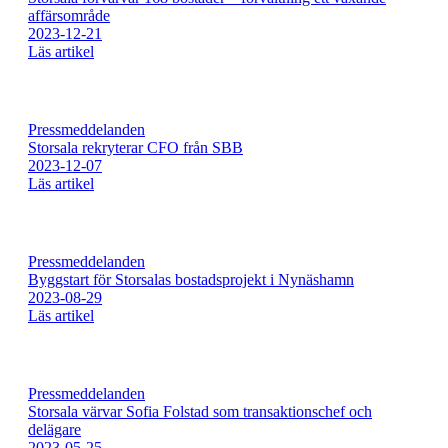
affärsområde
2023-12-21
Läs artikel
Pressmeddelanden
Storsala rekryterar CFO från SBB
2023-12-07
Läs artikel
Pressmeddelanden
Byggstart för Storsalas bostadsprojekt i Nynäshamn
2023-08-29
Läs artikel
Pressmeddelanden
Storsala värvar Sofia Folstad som transaktionschef och
delägare
2023-05-25