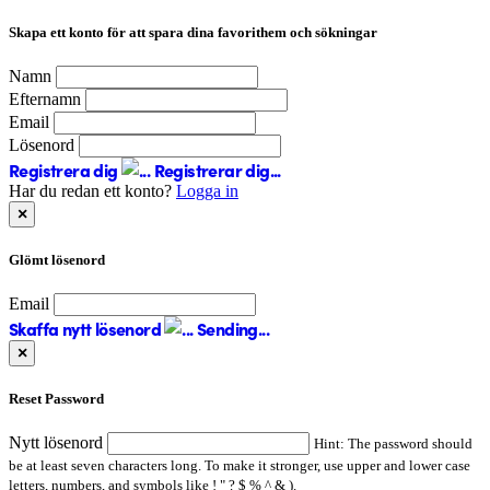
Skapa ett konto för att spara dina favorithem och sökningar
Namn
Efternamn
Email
Lösenord
Registrera dig
Registrerar dig...
Har du redan ett konto?
Logga in
×
Glömt lösenord
Email
Skaffa nytt lösenord
Sending...
×
Reset Password
Nytt lösenord
Hint: The password should
be at least seven characters long. To make it stronger, use upper and lower case
letters, numbers, and symbols like ! " ? $ % ^ & ).