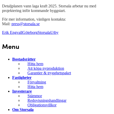
Detaljplanen vann laga kraft 2025. Storsala arbetar nu med
projektering inför kommande byggstart.
För mer information, vänligen kontakta:
Mail:
press@storsala.se
Erik Engvall
Göteborg
Storsala
Utby
Menu
Bostadsrätter
Hitta hem
Att köpa nyproduktion
Garantier & trygghetspaket
Fastigheter
Förvaltning
Hitta hem
Investerare
Stämmor
Redovisningshandlingar
Obligationsvillkor
Om Storsala