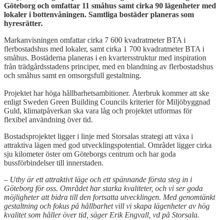
Göteborg och omfattar 11 småhus samt cirka 90 lägenheter med
lokaler i bottenvåningen. Samtliga bostäder planeras som
hyresrätter.
Markanvisningen omfattar cirka 7 600 kvadratmeter BTA i
flerbostadshus med lokaler, samt cirka 1 700 kvadratmeter BTA i
småhus. Bostäderna planeras i en kvartersstruktur med inspiration
från trädgårdsstadens principer, med en blandning av flerbostadshus
och småhus samt en omsorgsfull gestaltning.
Projektet har höga hållbarhetsambitioner. Återbruk kommer att ske
enligt Sweden Green Building Councils kriterier för Miljöbyggnad
Guld, klimatpåverkan ska vara låg och projektet utformas för
flexibel användning över tid.
Bostadsprojektet ligger i linje med Storsalas strategi att växa i
attraktiva lägen med god utvecklingspotential. Området ligger cirka
sju kilometer öster om Göteborgs centrum och har goda
bussförbindelser till innerstaden.
– Utby är ett attraktivt läge och ett spännande första steg in i
Göteborg för oss. Området har starka kvaliteter, och vi ser goda
möjligheter att bidra till den fortsatta utvecklingen. Med genomtänkt
gestaltning och fokus på hållbarhet vill vi skapa lägenheter av hög
kvalitet som håller över tid, säger Erik Engvall, vd på Storsala.