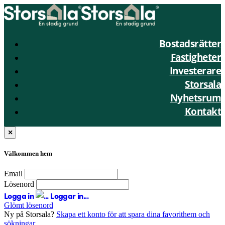
Bostadsrätter
Fastigheter
Investerare
Storsala
Nyhetsrum
Kontakt
×
Välkommen hem
Email
Lösenord
Logga in
Loggar in...
Glömt lösenord
Ny på Storsala?
Skapa ett konto för att spara dina favorithem och
sökningar