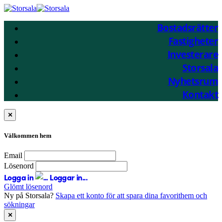
Bostadsrätter
Fastigheter
Investerare
Storsala
Nyhetsrum
Kontakt
×
Välkommen hem
Email
Lösenord
Logga in
Loggar in...
Glömt lösenord
Ny på Storsala?
Skapa ett konto för att spara dina favorithem och
sökningar
×