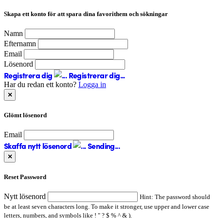
Skapa ett konto för att spara dina favorithem och sökningar
Namn
Efternamn
Email
Lösenord
Registrera dig
Registrerar dig...
Har du redan ett konto?
Logga in
×
Glömt lösenord
Email
Skaffa nytt lösenord
Sending...
×
Reset Password
Nytt lösenord
Hint: The password should
be at least seven characters long. To make it stronger, use upper and lower case
letters, numbers, and symbols like ! " ? $ % ^ & ).