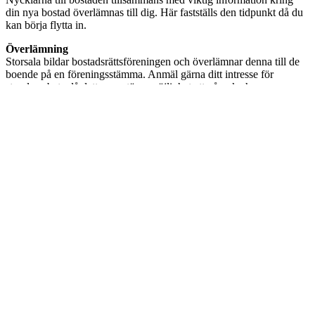
din nya bostad överlämnas till dig. Här fastställs den tidpunkt då du
kan börja flytta in.
Överlämning
Storsala bildar bostadsrättsföreningen och överlämnar denna till de
boende på en föreningsstämma. Anmäl gärna ditt intresse för
styrelsearbete då detta ger större möjlighet att påverka hur er
förening drivs och utvecklas.
Garantibesiktning
Cirka tre månader efter inflyttning åtgärdar Storsala eventuella akuta
ärenden som rapporterats. Storsala gör även en garantibesiktning två
år efter inflyttning för att säkerställa att bostaden är i fullgott skick
och att inga fel har uppkommit. Om det mot all förmodan finns fel
som behöver åtgärdas görs detta enligt garantibestämmelserna.
Menu
Bostadsrätter
Hitta hem
Att köpa nyproduktion
Garantier & trygghetspaket
Fastigheter