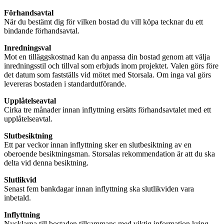
Förhandsavtal
När du bestämt dig för vilken bostad du vill köpa tecknar du ett
bindande förhandsavtal.
Inredningsval
Mot en tilläggskostnad kan du anpassa din bostad genom att välja
inredningsstil och tillval som erbjuds inom projektet. Valen görs före
det datum som fastställs vid mötet med Storsala. Om inga val görs
levereras bostaden i standardutförande.
Upplåtelseavtal
Cirka tre månader innan inflyttning ersätts förhandsavtalet med ett
upplåtelseavtal.
Slutbesiktning
Ett par veckor innan inflyttning sker en slutbesiktning av en
oberoende besiktningsman. Storsalas rekommendation är att du ska
delta vid denna besiktning.
Slutlikvid
Senast fem bankdagar innan inflyttning ska slutlikviden vara
inbetald.
Inflyttning
Nycklarna till bostaden tillsammans med viktig information kring