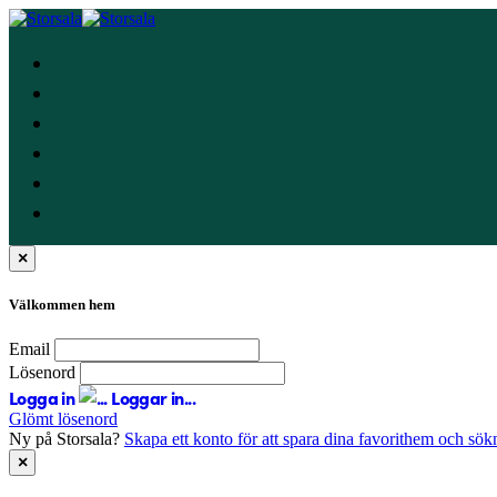
×
Välkommen hem
Email
Lösenord
Logga in
Loggar in...
Glömt lösenord
Ny på Storsala?
Skapa ett konto för att spara dina favorithem och sök
×