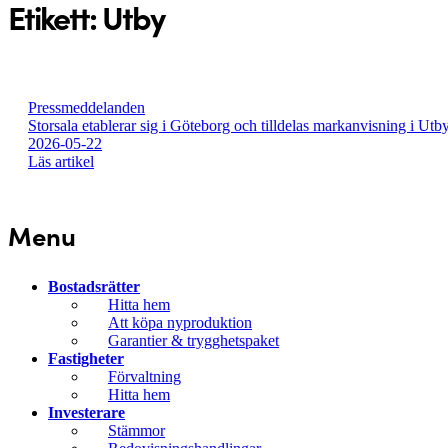
Etikett:
Utby
Pressmeddelanden
Storsala etablerar sig i Göteborg och tilldelas markanvisning i Utb
2026-05-22
Läs artikel
Menu
Bostadsrätter
Hitta hem
Att köpa nyproduktion
Garantier & trygghetspaket
Fastigheter
Förvaltning
Hitta hem
Investerare
Stämmor