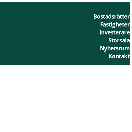
Bostadsrätter
Fastigheter
Investerare
Storsala
Nyhetsrum
Kontakt