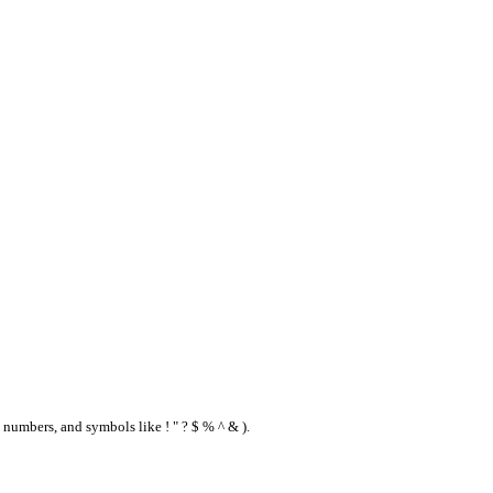
 numbers, and symbols like ! " ? $ % ^ & ).