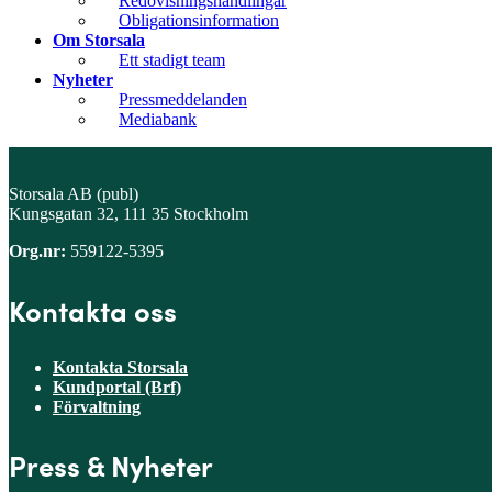
Redovisningshandlingar
Obligationsinformation
Om Storsala
Ett stadigt team
Nyheter
Pressmeddelanden
Mediabank
Storsala AB (publ)
Kungsgatan 32, 111 35 Stockholm
Org.nr:
559122-5395
Kontakta oss
Kontakta Storsala
Kundportal (Brf)
Förvaltning
Press & Nyheter