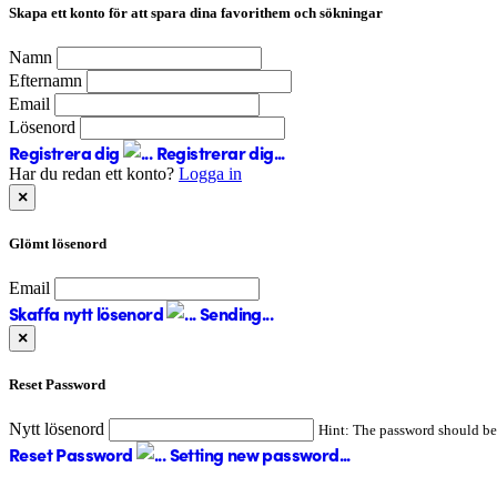
Skapa ett konto för att spara dina favorithem och sökningar
Namn
Efternamn
Email
Lösenord
Registrera dig
Registrerar dig...
Har du redan ett konto?
Logga in
×
Glömt lösenord
Email
Skaffa nytt lösenord
Sending...
×
Reset Password
Nytt lösenord
Hint: The password should be a
Reset Password
Setting new password...