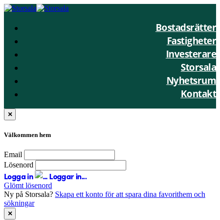
Bostadsrätter
Fastigheter
Investerare
Storsala
Nyhetsrum
Kontakt
×
Välkommen hem
Email
Lösenord
Logga in
Loggar in...
Glömt lösenord
Ny på Storsala?
Skapa ett konto för att spara dina favorithem och
sökningar
×