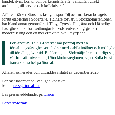
handel, gym, kontor och parkeringsgarage. Samtliga i direkt
anslutning till service och kollektivtrafik.
Affären stärker Storsalas fastighetsportfölj och markerar bolagets
första etablering i Södertälje. Tidigare förvärv i Stockholmsregionen
har bland annat genomförts i Täby, Tyresö, Hagsätra och Hässelby.
Fastigheten har förutsättningar för vidareutveckling genom
modernisering och ett mer effektivt lokalutnyttjande.
Förvärvet av Tellus 4 stärker vår portfölj med en
förvaltningsfastighet som bidrar med stabila intäkter och möjlighe
till förädling över tid. Etableringen i Södertälje är ett naturligt steg
vår fortsatta utveckling i Stockholmsregionen, säger Sofia Folsta
transaktionschef på Storsala.
Affären signerades och tillträddes i slutet av december 2025.
För mer information, vänligen kontakta:
Mail:
press@storsala.se
Läs pressmeddelandet på
Cision
Förvärv
Storsala