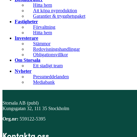
Hitta hem
Att köpa nyproduktion
Garantier & trygghetspaket
Fastigheter
Förvaltning
Hitta hem
Investerare
Stämmor
Redovisningshandlingar
Obligationsvillkor
Om Storsala
Ett stadigt team
Nyheter
Pressmeddelanden
Mediabank
Storsala AB (publ)
Kungsgatan 32, 111 35 Stockholm
Org.nr:
559122-5395
Kontakta oss