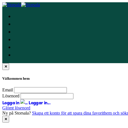
×
Välkommen hem
Email
Lösenord
Logga in
Loggar in...
Glömt lösenord
Ny på Storsala?
Skapa ett konto för att spara dina favorithem och sök
×