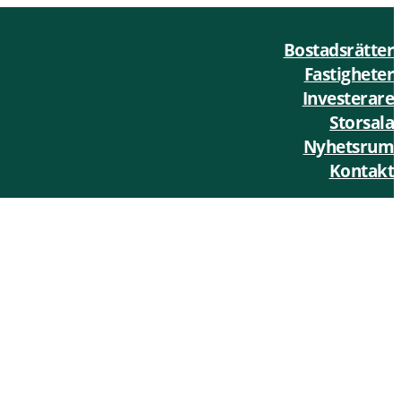
Bostadsrätter
Fastigheter
Investerare
Storsala
Nyhetsrum
Kontakt