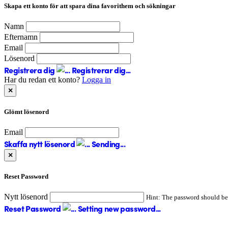
Skapa ett konto för att spara dina favorithem och sökningar
Namn
Efternamn
Email
Lösenord
Registrera dig
Registrerar dig...
Har du redan ett konto?
Logga in
×
Glömt lösenord
Email
Skaffa nytt lösenord
Sending...
×
Reset Password
Nytt lösenord
Hint: The password should be a
Reset Password
Setting new password...