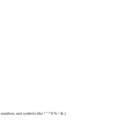
 numbers, and symbols like ! " ? $ % ^ & ).