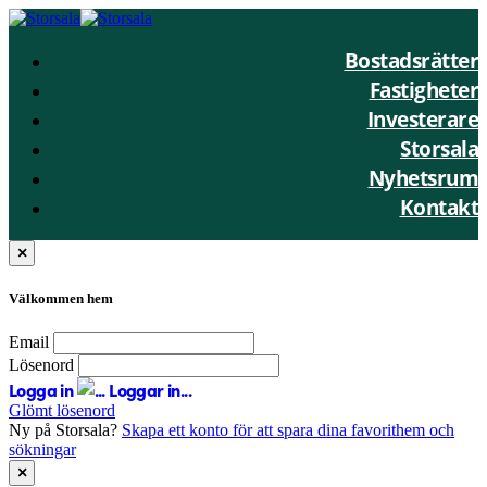
Bostadsrätter
Fastigheter
Investerare
Storsala
Nyhetsrum
Kontakt
×
Välkommen hem
Email
Lösenord
Logga in
Loggar in...
Glömt lösenord
Ny på Storsala?
Skapa ett konto för att spara dina favorithem och
sökningar
×