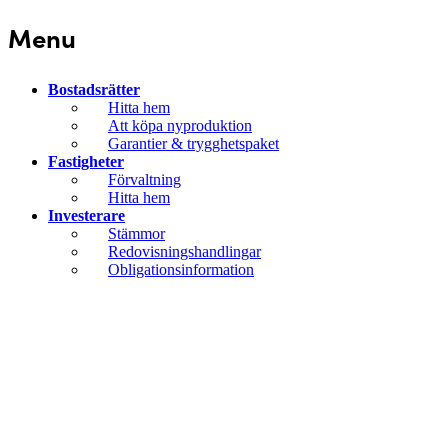
Menu
Bostadsrätter
Hitta hem
Att köpa nyproduktion
Garantier & trygghetspaket
Fastigheter
Förvaltning
Hitta hem
Investerare
Stämmor
Redovisningshandlingar
Obligationsinformation
Om Storsala
Ett stadigt team
Nyheter
Pressmeddelanden
Mediabank