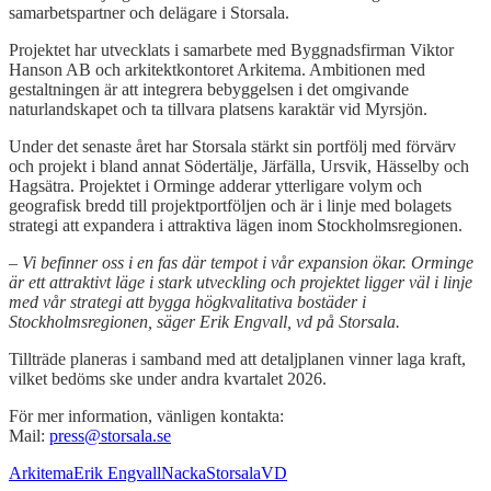
samarbetspartner och delägare i Storsala.
Projektet har utvecklats i samarbete med Byggnadsfirman Viktor
Hanson AB och arkitektkontoret Arkitema. Ambitionen med
gestaltningen är att integrera bebyggelsen i det omgivande
naturlandskapet och ta tillvara platsens karaktär vid Myrsjön.
Under det senaste året har Storsala stärkt sin portfölj med förvärv
och projekt i bland annat Södertälje, Järfälla, Ursvik, Hässelby och
Hagsätra. Projektet i Orminge adderar ytterligare volym och
geografisk bredd till projektportföljen och är i linje med bolagets
strategi att expandera i attraktiva lägen inom Stockholmsregionen.
– Vi befinner oss i en fas där tempot i vår expansion ökar. Orminge
är ett attraktivt läge i stark utveckling och projektet ligger väl i linje
med vår strategi att bygga högkvalitativa bostäder i
Stockholmsregionen, säger Erik Engvall, vd på Storsala.
Tillträde planeras i samband med att detaljplanen vinner laga kraft,
vilket bedöms ske under andra kvartalet 2026.
För mer information, vänligen kontakta:
Mail:
press@storsala.se
Arkitema
Erik Engvall
Nacka
Storsala
VD