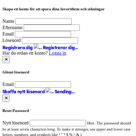
Skapa ett konto för att spara dina favorithem och sökningar
Namn
Efternamn
Email
Lösenord
Registrera dig
Registrerar dig...
Har du redan ett konto?
Logga in
×
Glömt lösenord
Email
Skaffa nytt lösenord
Sending...
×
Reset Password
Nytt lösenord
Hint: The password should
be at least seven characters long. To make it stronger, use upper and lower case
letters, numbers, and symbols like ! " ? $ % ^ & ).