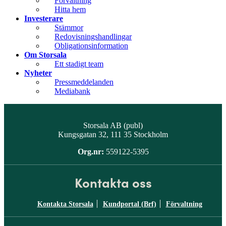
Förvaltning
Hitta hem
Investerare
Stämmor
Redovisningshandlingar
Obligationsinformation
Om Storsala
Ett stadigt team
Nyheter
Pressmeddelanden
Mediabank
Storsala AB (publ)
Kungsgatan 32, 111 35 Stockholm
Org.nr:
559122-5395
Kontakta oss
Kontakta Storsala
Kundportal (Brf)
Förvaltning