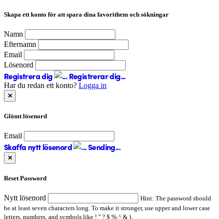
Skapa ett konto för att spara dina favorithem och sökningar
Namn
Efternamn
Email
Lösenord
Registrera dig
Registrerar dig...
Har du redan ett konto?
Logga in
×
Glömt lösenord
Email
Skaffa nytt lösenord
Sending...
×
Reset Password
Nytt lösenord
Hint: The password should
be at least seven characters long. To make it stronger, use upper and lower case
letters, numbers, and symbols like ! " ? $ % ^ & ).