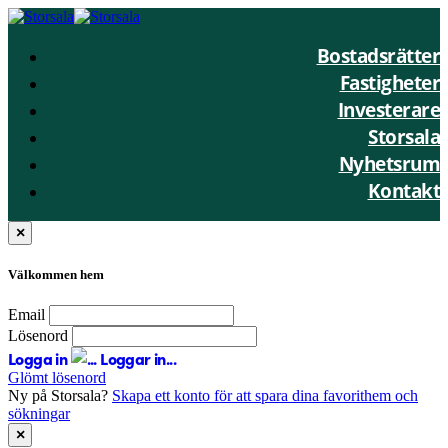
Bostadsrätter
Fastigheter
Investerare
Storsala
Nyhetsrum
Kontakt
×
Välkommen hem
Email
Lösenord
Logga in
Loggar in...
Glömt lösenord
Ny på Storsala?
Skapa ett konto för att spara dina favorithem och
sökningar
×