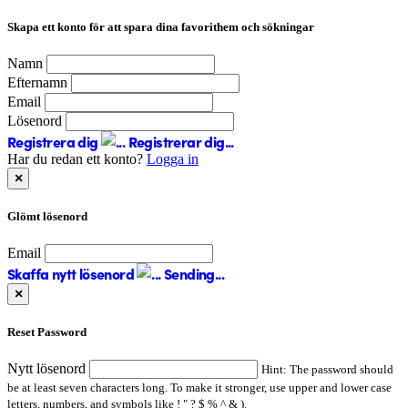
Skapa ett konto för att spara dina favorithem och sökningar
Namn
Efternamn
Email
Lösenord
Registrera dig
Registrerar dig...
Har du redan ett konto?
Logga in
×
Glömt lösenord
Email
Skaffa nytt lösenord
Sending...
×
Reset Password
Nytt lösenord
Hint: The password should
be at least seven characters long. To make it stronger, use upper and lower case
letters, numbers, and symbols like ! " ? $ % ^ & ).