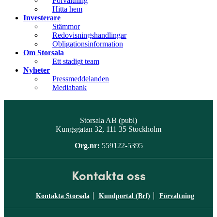
Förvaltning
Hitta hem
Investerare
Stämmor
Redovisningshandlingar
Obligationsinformation
Om Storsala
Ett stadigt team
Nyheter
Pressmeddelanden
Mediabank
Storsala AB (publ)
Kungsgatan 32, 111 35 Stockholm
Org.nr:
559122-5395
Kontakta oss
Kontakta Storsala
Kundportal (Brf)
Förvaltning