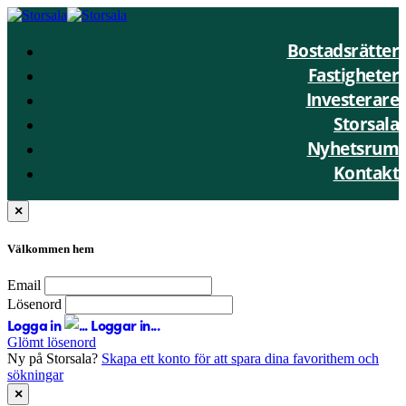
Bostadsrätter
Fastigheter
Investerare
Storsala
Nyhetsrum
Kontakt
×
Välkommen hem
Email
Lösenord
Logga in
Loggar in...
Glömt lösenord
Ny på Storsala?
Skapa ett konto för att spara dina favorithem och
sökningar
×