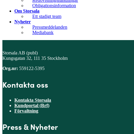
Redovisningshandlingar
Obligationsinformation
Om Storsala
Ett stadigt team
Nyheter
Pressmeddelanden
Mediabank
Storsala AB (publ)
Kungsgatan 32, 111 35 Stockholm
Org.nr:
559122-5395
Kontakta oss
Kontakta Storsala
Kundportal (Brf)
Förvaltning
Press & Nyheter