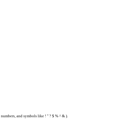
 numbers, and symbols like ! " ? $ % ^ & ).