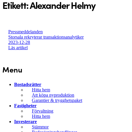
Etikett:
Alexander Helmy
Pressmeddelanden
Storsala rekryterar transaktionsanalytiker
2023-12-28
Läs artikel
Menu
Bostadsrätter
Hitta hem
Att köpa nyproduktion
Garantier & trygghetspaket
Fastigheter
Förvaltning
Hitta hem
Investerare
Stämmor