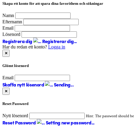
Skapa ett konto för att spara dina favorithem och sökningar
Namn
Efternamn
Email
Lösenord
Registrera dig
Registrerar dig...
Har du redan ett konto?
Logga in
×
Glömt lösenord
Email
Skaffa nytt lösenord
Sending...
×
Reset Password
Nytt lösenord
Hint: The password should be a
Reset Password
Setting new password...