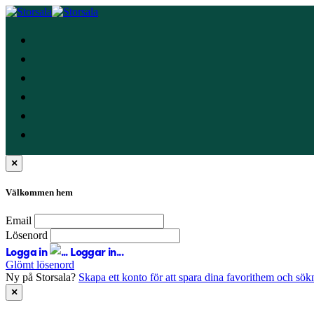
×
Välkommen hem
Email
Lösenord
Logga in
Loggar in...
Glömt lösenord
Ny på Storsala?
Skapa ett konto för att spara dina favorithem och sök
×