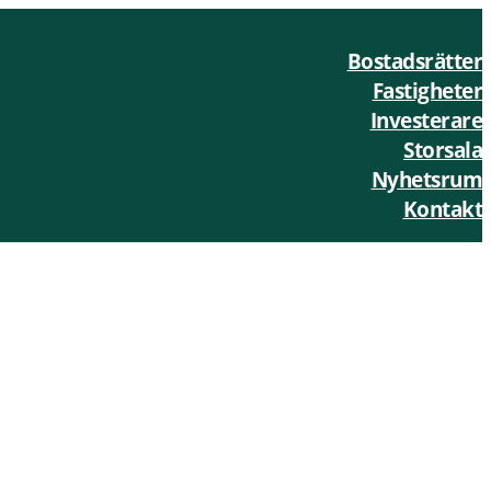
Bostadsrätter
Fastigheter
Investerare
Storsala
Nyhetsrum
Kontakt