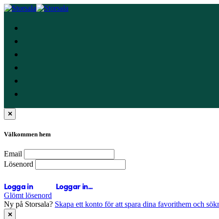
×
Välkommen hem
Email
Lösenord
Logga in
Loggar in...
Glömt lösenord
Ny på Storsala?
Skapa ett konto för att spara dina favorithem och sök
×