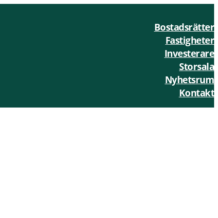
Bostadsrätter
Fastigheter
Investerare
Storsala
Nyhetsrum
Kontakt