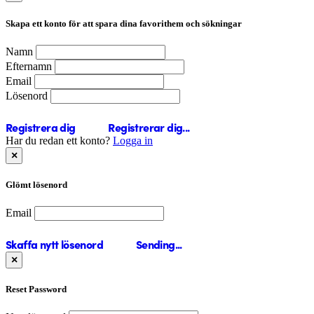
Skapa ett konto för att spara dina favorithem och sökningar
Namn
Efternamn
Email
Lösenord
Registrera dig
Registrerar dig...
Har du redan ett konto?
Logga in
×
Glömt lösenord
Email
Skaffa nytt lösenord
Sending...
×
Reset Password