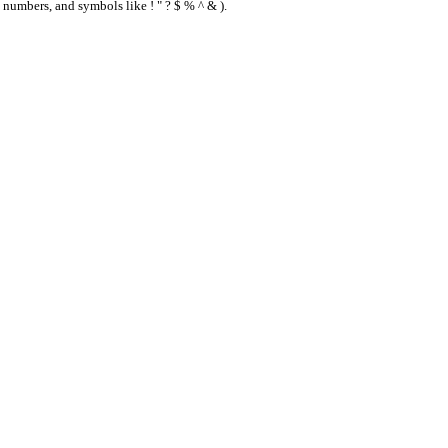
 numbers, and symbols like ! " ? $ % ^ & ).