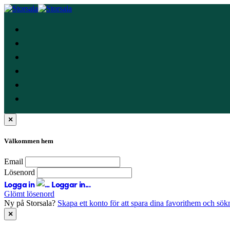
×
Välkommen hem
Email
Lösenord
Logga in
Loggar in...
Glömt lösenord
Ny på Storsala?
Skapa ett konto för att spara dina favorithem och sök
×