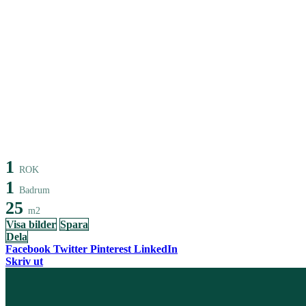
1
ROK
1
Badrum
25
m2
Visa bilder
Spara
Dela
Facebook
Twitter
Pinterest
LinkedIn
Skriv ut