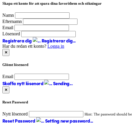
Skapa ett konto för att spara dina favorithem och sökningar
Namn
Efternamn
Email
Lösenord
Registrera dig
Registrerar dig...
Har du redan ett konto?
Logga in
×
Glömt lösenord
Email
Skaffa nytt lösenord
Sending...
×
Reset Password
Nytt lösenord
Hint: The password should be a
Reset Password
Setting new password...