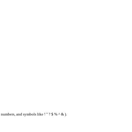
 numbers, and symbols like ! " ? $ % ^ & ).