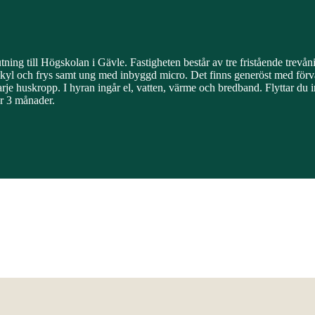
tning till Högskolan i Gävle. Fastigheten består av tre fristående trev
yl och frys samt ung med inbyggd micro. Det finns generöst med förv
 varje huskropp. I hyran ingår el, vatten, värme och bredband. Flyttar d
är 3 månader.