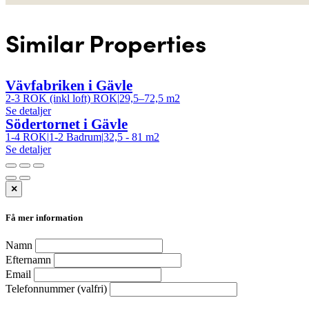
Similar Properties
Vävfabriken i Gävle
2-3 ROK (inkl loft) ROK
|
29,5–72,5 m2
Se detaljer
Södertornet i Gävle
1-4 ROK
|
1-2 Badrum
|
32,5 - 81 m2
Se detaljer
×
Få mer information
Namn
Efternamn
Email
Telefonnummer (valfri)