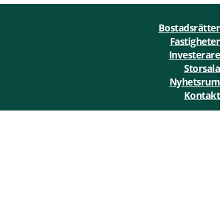
Bostadsrätter
Fastigheter
Investerare
Storsala
Nyhetsrum
Kontakt