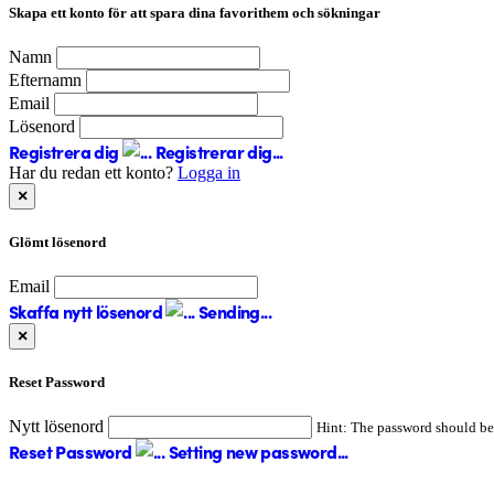
Skapa ett konto för att spara dina favorithem och sökningar
Namn
Efternamn
Email
Lösenord
Registrera dig
Registrerar dig...
Har du redan ett konto?
Logga in
×
Glömt lösenord
Email
Skaffa nytt lösenord
Sending...
×
Reset Password
Nytt lösenord
Hint: The password should be a
Reset Password
Setting new password...