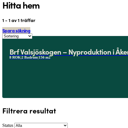
Hitta hem
1 - 1 av 1 träffar
Spara sökning
Brf Valsjöskogen – Nyproduktion i Åk
8 ROK
|
2 Badrum
|
156 m2
Filtrera resultat
Status