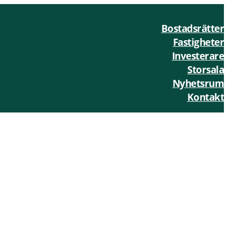
Bostadsrätter
Fastigheter
Investerare
Storsala
Nyhetsrum
Kontakt