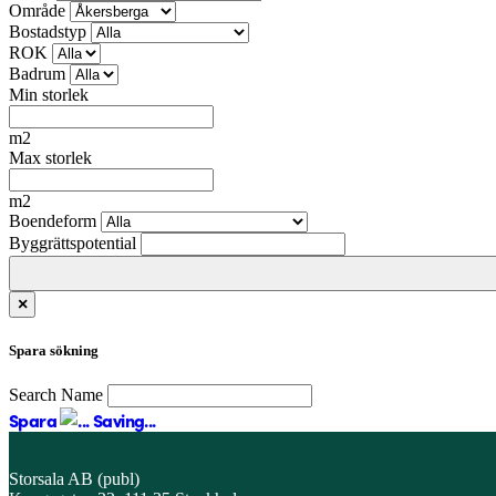
Område
Bostadstyp
ROK
Badrum
Min storlek
m2
Max storlek
m2
Boendeform
Byggrättspotential
×
Spara sökning
Search Name
Spara
Saving...
Storsala AB (publ)