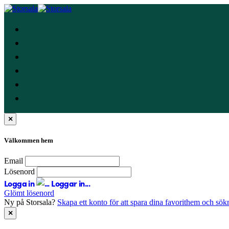
×
Välkommen hem
Email
Lösenord
Logga in
Loggar in...
Glömt lösenord
Ny på Storsala?
Skapa ett konto för att spara dina favorithem och sök
×