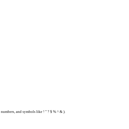
 numbers, and symbols like ! " ? $ % ^ & ).